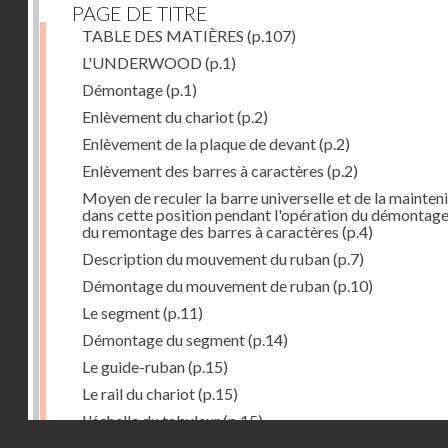
PAGE DE TITRE
TABLE DES MATIÈRES
(p.107)
L'UNDERWOOD
(p.1)
Démontage
(p.1)
Enlèvement du chariot
(p.2)
Enlèvement de la plaque de devant
(p.2)
Enlèvement des barres à caractères
(p.2)
Moyen de reculer la barre universelle et de la mainteni
dans cette position pendant l'opération du démontage
du remontage des barres à caractères
(p.4)
Description du mouvement du ruban
(p.7)
Démontage du mouvement de ruban
(p.10)
Le segment
(p.11)
Démontage du segment
(p.14)
Le guide-ruban
(p.15)
Le rail du chariot
(p.15)
L'échelle du tabuleur
(p.15)
Droits réservés - CNAM
Fonctionnement du tabuleur
(p.16)