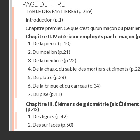
PAGE DE TITRE
TABLE DES MATIERES
(p.259)
Introduction
(p.1)
Chapitre premier. Ce que c'est qu'un maçon ou plâtrier
Chapitre II. Matériaux employés par le maçon
(p
1. De la pierre
(p.10)
2. Du moellon
(p.21)
3. De la meulière
(p.22)
4. De la chaux, du sable, des mortiers et ciments
(p.22
5. Du plâtre
(p.28)
6. De la brique et du carreau
(p.34)
7. Du pisé
(p.41)
Chapitre III. Élémens de géométrie [sic Élément
(p.42)
1. Des lignes
(p.42)
2. Des surfaces
(p.50)
Chapitre IV. Travaux de maçonnerie
(p.54)
Droits réservés - CNAM