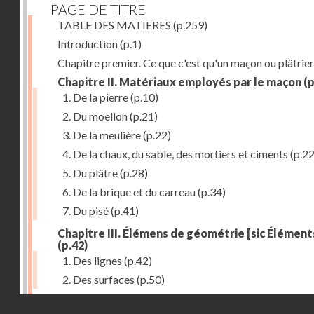
PAGE DE TITRE
TABLE DES MATIERES
(p.259)
Introduction
(p.1)
Chapitre premier. Ce que c'est qu'un maçon ou plâtrier
Chapitre II. Matériaux employés par le maçon
(p
1. De la pierre
(p.10)
2. Du moellon
(p.21)
3. De la meulière
(p.22)
4. De la chaux, du sable, des mortiers et ciments
(p.22
5. Du plâtre
(p.28)
6. De la brique et du carreau
(p.34)
7. Du pisé
(p.41)
Chapitre III. Élémens de géométrie [sic Élément
(p.42)
1. Des lignes
(p.42)
2. Des surfaces
(p.50)
Chapitre IV. Travaux de maçonnerie
(p.54)
Droits réservés - CNAM