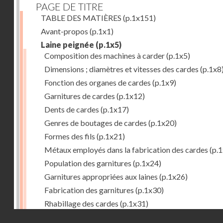
PAGE DE TITRE
TABLE DES MATIÈRES
(p.1x151)
Avant-propos
(p.1x1)
Laine peignée
(p.1x5)
Composition des machines à carder
(p.1x5)
Dimensions ; diamètres et vitesses des cardes
(p.1x8
Fonction des organes de cardes
(p.1x9)
Garnitures de cardes
(p.1x12)
Dents de cardes
(p.1x17)
Genres de boutages de cardes
(p.1x20)
Formes des fils
(p.1x21)
Métaux employés dans la fabrication des cardes
(p.1
Population des garnitures
(p.1x24)
Garnitures appropriées aux laines
(p.1x26)
Fabrication des garnitures
(p.1x30)
Rhabillage des cardes
(p.1x31)
Droits réservés - CNAM
Cylindrage des organes de cardes
(p.1x33)