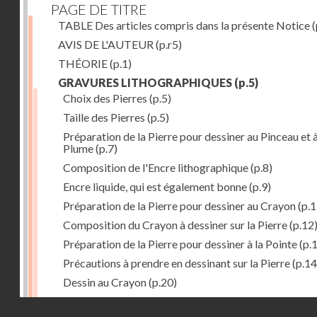
PAGE DE TITRE
TABLE Des articles compris dans la présente Notice
(
AVIS DE L'AUTEUR
(p.r5)
THÉORIE
(p.1)
GRAVURES LITHOGRAPHIQUES
(p.5)
Choix des Pierres
(p.5)
Taille des Pierres
(p.5)
Préparation de la Pierre pour dessiner au Pinceau et à
Plume
(p.7)
Composition de l'Encre lithographique
(p.8)
Encre liquide, qui est également bonne
(p.9)
Préparation de la Pierre pour dessiner au Crayon
(p.1
Composition du Crayon à dessiner sur la Pierre
(p.12
Préparation de la Pierre pour dessiner à la Pointe
(p.
Précautions à prendre en dessinant sur la Pierre
(p.14
Dessin au Crayon
(p.20)
Dessin à l'Encre
(p.21)
Droits réservés - CNAM