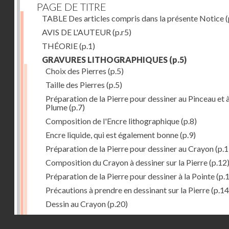
PAGE DE TITRE
TABLE Des articles compris dans la présente Notice
(
AVIS DE L'AUTEUR
(p.r5)
THÉORIE
(p.1)
GRAVURES LITHOGRAPHIQUES
(p.5)
Choix des Pierres
(p.5)
Taille des Pierres
(p.5)
Préparation de la Pierre pour dessiner au Pinceau et à
Plume
(p.7)
Composition de l'Encre lithographique
(p.8)
Encre liquide, qui est également bonne
(p.9)
Préparation de la Pierre pour dessiner au Crayon
(p.1
Composition du Crayon à dessiner sur la Pierre
(p.12
Préparation de la Pierre pour dessiner à la Pointe
(p.
Précautions à prendre en dessinant sur la Pierre
(p.14
Dessin au Crayon
(p.20)
Dessin à l'Encre
(p.21)
Droits réservés - CNAM