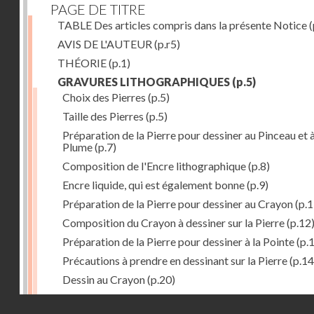
PAGE DE TITRE
TABLE Des articles compris dans la présente Notice
(
AVIS DE L'AUTEUR
(p.r5)
THÉORIE
(p.1)
GRAVURES LITHOGRAPHIQUES
(p.5)
Choix des Pierres
(p.5)
Taille des Pierres
(p.5)
Préparation de la Pierre pour dessiner au Pinceau et à
Plume
(p.7)
Composition de l'Encre lithographique
(p.8)
Encre liquide, qui est également bonne
(p.9)
Préparation de la Pierre pour dessiner au Crayon
(p.1
Composition du Crayon à dessiner sur la Pierre
(p.12
Préparation de la Pierre pour dessiner à la Pointe
(p.
Précautions à prendre en dessinant sur la Pierre
(p.14
Dessin au Crayon
(p.20)
Dessin à l'Encre
(p.21)
Droits réservés - CNAM