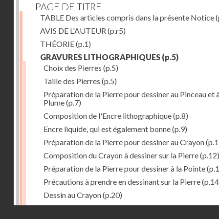
PAGE DE TITRE
TABLE Des articles compris dans la présente Notice
(
AVIS DE L'AUTEUR
(p.r5)
THÉORIE
(p.1)
GRAVURES LITHOGRAPHIQUES
(p.5)
Choix des Pierres
(p.5)
Taille des Pierres
(p.5)
Préparation de la Pierre pour dessiner au Pinceau et à
Plume
(p.7)
Composition de l'Encre lithographique
(p.8)
Encre liquide, qui est également bonne
(p.9)
Préparation de la Pierre pour dessiner au Crayon
(p.1
Composition du Crayon à dessiner sur la Pierre
(p.12
Préparation de la Pierre pour dessiner à la Pointe
(p.
Précautions à prendre en dessinant sur la Pierre
(p.14
Dessin au Crayon
(p.20)
Dessin à l'Encre
(p.21)
Droits réservés - CNAM