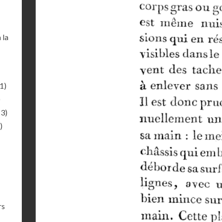
 la
1)
)
13)
)
rs