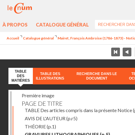
À PROPOS
CATALOGUE GÉNÉRAL
Accueil
Catalogue général
Mairet, François Ambroise (1786-1873) - Notice s
TABLE
TABLE DES
RECHERCHE DANS LE
T
DES
ILLUSTRATIONS
DOCUMENT
OC
MATIÈRES
Première image
PAGE DE TITRE
TABLE Des articles compris dans la présente Notice
(
AVIS DE L'AUTEUR
(p.r5)
THÉORIE
(p.1)
GRAVURES LITHOGRAPHIQUES
(p.5)