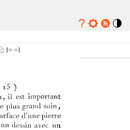
Mode
contraste
élévé