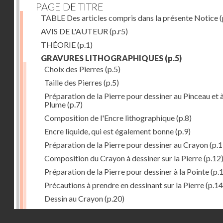
PAGE DE TITRE
TABLE Des articles compris dans la présente Notice
(
AVIS DE L'AUTEUR
(p.r5)
THÉORIE
(p.1)
GRAVURES LITHOGRAPHIQUES
(p.5)
Choix des Pierres
(p.5)
Taille des Pierres
(p.5)
Préparation de la Pierre pour dessiner au Pinceau et à
Plume
(p.7)
Composition de l'Encre lithographique
(p.8)
Encre liquide, qui est également bonne
(p.9)
Préparation de la Pierre pour dessiner au Crayon
(p.1
Composition du Crayon à dessiner sur la Pierre
(p.12
Préparation de la Pierre pour dessiner à la Pointe
(p.
Précautions à prendre en dessinant sur la Pierre
(p.14
Dessin au Crayon
(p.20)
Dessin à l'Encre
(p.21)
Droits réservés - CNAM