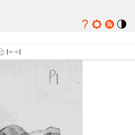
Mode
contraste
élévé