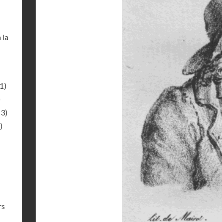
 la
1)
)
13)
)
rs