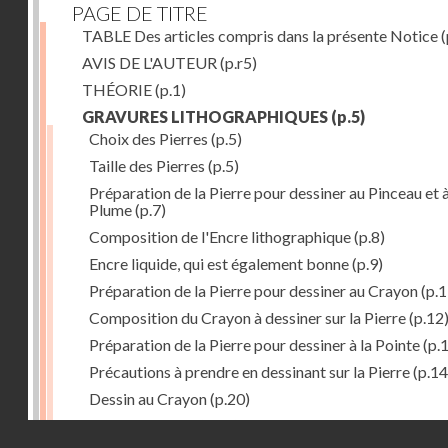
PAGE DE TITRE
TABLE Des articles compris dans la présente Notice
(
AVIS DE L'AUTEUR
(p.r5)
THÉORIE
(p.1)
GRAVURES LITHOGRAPHIQUES
(p.5)
Choix des Pierres
(p.5)
Taille des Pierres
(p.5)
Préparation de la Pierre pour dessiner au Pinceau et à
Plume
(p.7)
Composition de l'Encre lithographique
(p.8)
Encre liquide, qui est également bonne
(p.9)
Préparation de la Pierre pour dessiner au Crayon
(p.1
Composition du Crayon à dessiner sur la Pierre
(p.12
Préparation de la Pierre pour dessiner à la Pointe
(p.
Précautions à prendre en dessinant sur la Pierre
(p.14
Dessin au Crayon
(p.20)
Dessin à l'Encre
(p.21)
Droits réservés - CNAM