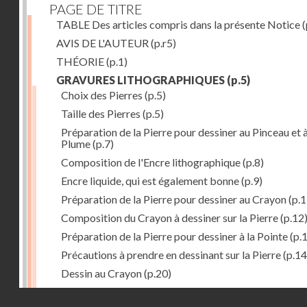
PAGE DE TITRE
TABLE Des articles compris dans la présente Notice
(
AVIS DE L'AUTEUR
(p.r5)
THÉORIE
(p.1)
GRAVURES LITHOGRAPHIQUES
(p.5)
Choix des Pierres
(p.5)
Taille des Pierres
(p.5)
Préparation de la Pierre pour dessiner au Pinceau et à
Plume
(p.7)
Composition de l'Encre lithographique
(p.8)
Encre liquide, qui est également bonne
(p.9)
Préparation de la Pierre pour dessiner au Crayon
(p.1
Composition du Crayon à dessiner sur la Pierre
(p.12
Préparation de la Pierre pour dessiner à la Pointe
(p.
Précautions à prendre en dessinant sur la Pierre
(p.14
Dessin au Crayon
(p.20)
Dessin à l'Encre
(p.21)
Droits réservés - CNAM