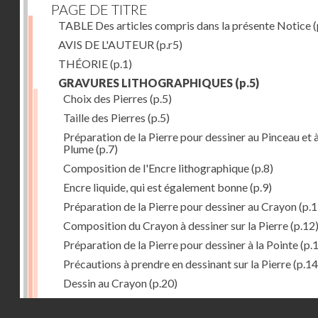
PAGE DE TITRE
TABLE Des articles compris dans la présente Notice
(
AVIS DE L'AUTEUR
(p.r5)
THÉORIE
(p.1)
GRAVURES LITHOGRAPHIQUES
(p.5)
Choix des Pierres
(p.5)
Taille des Pierres
(p.5)
Préparation de la Pierre pour dessiner au Pinceau et à
Plume
(p.7)
Composition de l'Encre lithographique
(p.8)
Encre liquide, qui est également bonne
(p.9)
Préparation de la Pierre pour dessiner au Crayon
(p.1
Composition du Crayon à dessiner sur la Pierre
(p.12
Préparation de la Pierre pour dessiner à la Pointe
(p.
Précautions à prendre en dessinant sur la Pierre
(p.14
Dessin au Crayon
(p.20)
Dessin à l'Encre
(p.21)
Droits réservés - CNAM