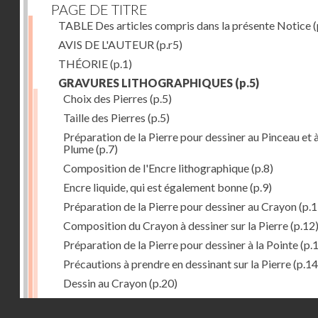
PAGE DE TITRE
TABLE Des articles compris dans la présente Notice
(
AVIS DE L'AUTEUR
(p.r5)
THÉORIE
(p.1)
GRAVURES LITHOGRAPHIQUES
(p.5)
Choix des Pierres
(p.5)
Taille des Pierres
(p.5)
Préparation de la Pierre pour dessiner au Pinceau et à
Plume
(p.7)
Composition de l'Encre lithographique
(p.8)
Encre liquide, qui est également bonne
(p.9)
Préparation de la Pierre pour dessiner au Crayon
(p.1
Composition du Crayon à dessiner sur la Pierre
(p.12
Préparation de la Pierre pour dessiner à la Pointe
(p.
Précautions à prendre en dessinant sur la Pierre
(p.14
Dessin au Crayon
(p.20)
Dessin à l'Encre
(p.21)
Droits réservés - CNAM