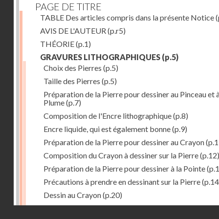
PAGE DE TITRE
TABLE Des articles compris dans la présente Notice
(
AVIS DE L'AUTEUR
(p.r5)
THÉORIE
(p.1)
GRAVURES LITHOGRAPHIQUES
(p.5)
Choix des Pierres
(p.5)
Taille des Pierres
(p.5)
Préparation de la Pierre pour dessiner au Pinceau et à
Plume
(p.7)
Composition de l'Encre lithographique
(p.8)
Encre liquide, qui est également bonne
(p.9)
Préparation de la Pierre pour dessiner au Crayon
(p.1
Composition du Crayon à dessiner sur la Pierre
(p.12
Préparation de la Pierre pour dessiner à la Pointe
(p.
Précautions à prendre en dessinant sur la Pierre
(p.14
Dessin au Crayon
(p.20)
Dessin à l'Encre
(p.21)
Droits réservés - CNAM