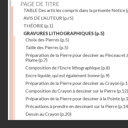
PAGE DE TITRE
TABLE Des articles compris dans la présente Notice
(
AVIS DE L'AUTEUR
(p.r5)
THÉORIE
(p.1)
GRAVURES LITHOGRAPHIQUES
(p.5)
Choix des Pierres
(p.5)
Taille des Pierres
(p.5)
Préparation de la Pierre pour dessiner au Pinceau et à
Plume
(p.7)
Composition de l'Encre lithographique
(p.8)
Encre liquide, qui est également bonne
(p.9)
Préparation de la Pierre pour dessiner au Crayon
(p.1
Composition du Crayon à dessiner sur la Pierre
(p.12
Préparation de la Pierre pour dessiner à la Pointe
(p.
Précautions à prendre en dessinant sur la Pierre
(p.14
Dessin au Crayon
(p.20)
Dessin à l'Encre
(p.21)
Droits réservés - CNAM