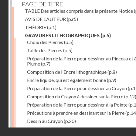
PAGE DE TITRE
TABLE Des articles compris dans la présente Notice
(
AVIS DE L'AUTEUR
(p.r5)
THÉORIE
(p.1)
GRAVURES LITHOGRAPHIQUES
(p.5)
Choix des Pierres
(p.5)
Taille des Pierres
(p.5)
Préparation de la Pierre pour dessiner au Pinceau et à
Plume
(p.7)
Composition de l'Encre lithographique
(p.8)
Encre liquide, qui est également bonne
(p.9)
Préparation de la Pierre pour dessiner au Crayon
(p.1
Composition du Crayon à dessiner sur la Pierre
(p.12
Préparation de la Pierre pour dessiner à la Pointe
(p.
Précautions à prendre en dessinant sur la Pierre
(p.14
Dessin au Crayon
(p.20)
Dessin à l'Encre
(p.21)
Droits réservés - CNAM