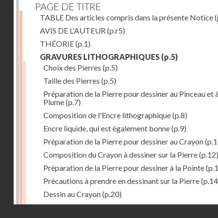
PAGE DE TITRE
TABLE Des articles compris dans la présente Notice
(
AVIS DE L'AUTEUR
(p.r5)
THÉORIE
(p.1)
GRAVURES LITHOGRAPHIQUES
(p.5)
Choix des Pierres
(p.5)
Taille des Pierres
(p.5)
Préparation de la Pierre pour dessiner au Pinceau et à
Plume
(p.7)
Composition de l'Encre lithographique
(p.8)
Encre liquide, qui est également bonne
(p.9)
Préparation de la Pierre pour dessiner au Crayon
(p.1
Composition du Crayon à dessiner sur la Pierre
(p.12
Préparation de la Pierre pour dessiner à la Pointe
(p.
Précautions à prendre en dessinant sur la Pierre
(p.14
Dessin au Crayon
(p.20)
Dessin à l'Encre
(p.21)
Droits réservés - CNAM