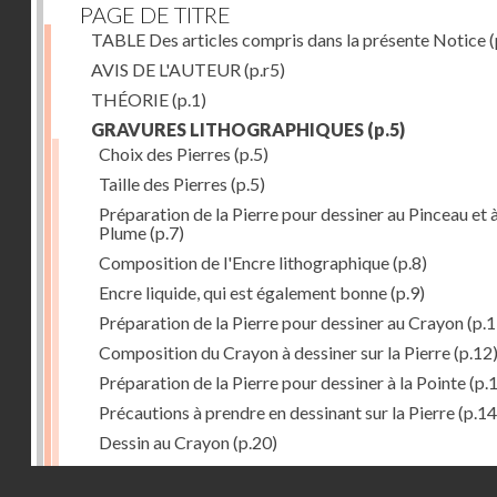
PAGE DE TITRE
TABLE Des articles compris dans la présente Notice
(
AVIS DE L'AUTEUR
(p.r5)
THÉORIE
(p.1)
GRAVURES LITHOGRAPHIQUES
(p.5)
Choix des Pierres
(p.5)
Taille des Pierres
(p.5)
Préparation de la Pierre pour dessiner au Pinceau et à
Plume
(p.7)
Composition de l'Encre lithographique
(p.8)
Encre liquide, qui est également bonne
(p.9)
Préparation de la Pierre pour dessiner au Crayon
(p.1
Composition du Crayon à dessiner sur la Pierre
(p.12
Préparation de la Pierre pour dessiner à la Pointe
(p.
Précautions à prendre en dessinant sur la Pierre
(p.14
Dessin au Crayon
(p.20)
Dessin à l'Encre
(p.21)
Droits réservés - CNAM