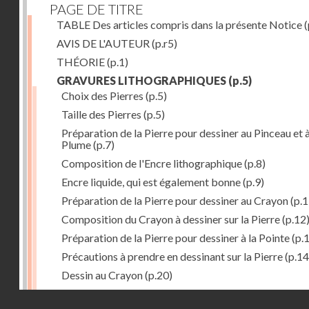
PAGE DE TITRE
TABLE Des articles compris dans la présente Notice
(
AVIS DE L'AUTEUR
(p.r5)
THÉORIE
(p.1)
GRAVURES LITHOGRAPHIQUES
(p.5)
Choix des Pierres
(p.5)
Taille des Pierres
(p.5)
Préparation de la Pierre pour dessiner au Pinceau et à
Plume
(p.7)
Composition de l'Encre lithographique
(p.8)
Encre liquide, qui est également bonne
(p.9)
Préparation de la Pierre pour dessiner au Crayon
(p.1
Composition du Crayon à dessiner sur la Pierre
(p.12
Préparation de la Pierre pour dessiner à la Pointe
(p.
Précautions à prendre en dessinant sur la Pierre
(p.14
Dessin au Crayon
(p.20)
Dessin à l'Encre
(p.21)
Droits réservés - CNAM