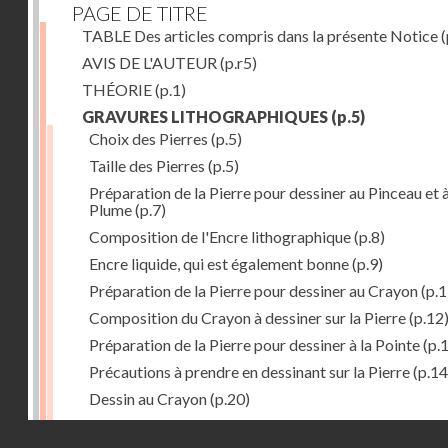
PAGE DE TITRE
TABLE Des articles compris dans la présente Notice
(
AVIS DE L'AUTEUR
(p.r5)
THÉORIE
(p.1)
GRAVURES LITHOGRAPHIQUES
(p.5)
Choix des Pierres
(p.5)
Taille des Pierres
(p.5)
Préparation de la Pierre pour dessiner au Pinceau et à
Plume
(p.7)
Composition de l'Encre lithographique
(p.8)
Encre liquide, qui est également bonne
(p.9)
Préparation de la Pierre pour dessiner au Crayon
(p.1
Composition du Crayon à dessiner sur la Pierre
(p.12
Préparation de la Pierre pour dessiner à la Pointe
(p.
Précautions à prendre en dessinant sur la Pierre
(p.14
Dessin au Crayon
(p.20)
Dessin à l'Encre
(p.21)
Droits réservés - CNAM