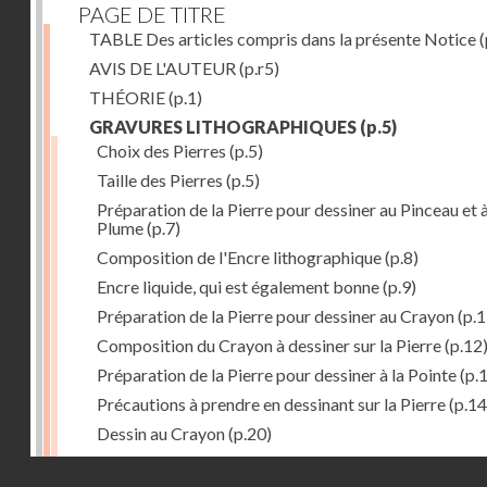
PAGE DE TITRE
TABLE Des articles compris dans la présente Notice
(
AVIS DE L'AUTEUR
(p.r5)
THÉORIE
(p.1)
GRAVURES LITHOGRAPHIQUES
(p.5)
Choix des Pierres
(p.5)
Taille des Pierres
(p.5)
Préparation de la Pierre pour dessiner au Pinceau et à
Plume
(p.7)
Composition de l'Encre lithographique
(p.8)
Encre liquide, qui est également bonne
(p.9)
Préparation de la Pierre pour dessiner au Crayon
(p.1
Composition du Crayon à dessiner sur la Pierre
(p.12
Préparation de la Pierre pour dessiner à la Pointe
(p.
Précautions à prendre en dessinant sur la Pierre
(p.14
Dessin au Crayon
(p.20)
Dessin à l'Encre
(p.21)
Droits réservés - CNAM