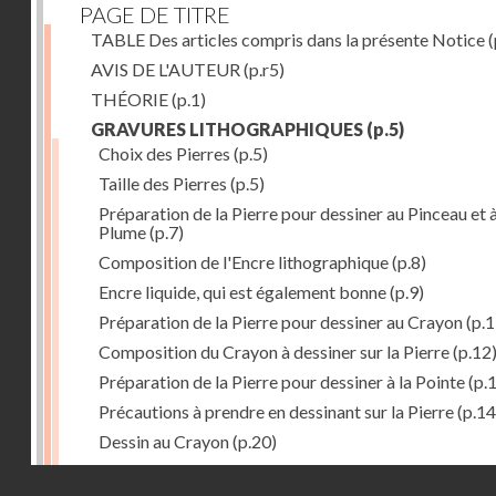
PAGE DE TITRE
TABLE Des articles compris dans la présente Notice
(
AVIS DE L'AUTEUR
(p.r5)
THÉORIE
(p.1)
GRAVURES LITHOGRAPHIQUES
(p.5)
Choix des Pierres
(p.5)
Taille des Pierres
(p.5)
Préparation de la Pierre pour dessiner au Pinceau et à
Plume
(p.7)
Composition de l'Encre lithographique
(p.8)
Encre liquide, qui est également bonne
(p.9)
Préparation de la Pierre pour dessiner au Crayon
(p.1
Composition du Crayon à dessiner sur la Pierre
(p.12
Préparation de la Pierre pour dessiner à la Pointe
(p.
Précautions à prendre en dessinant sur la Pierre
(p.14
Dessin au Crayon
(p.20)
Dessin à l'Encre
(p.21)
Droits réservés - CNAM