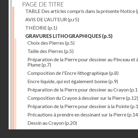
PAGE DE TITRE
TABLE Des articles compris dans la présente Notice
(
AVIS DE L'AUTEUR
(p.r5)
THÉORIE
(p.1)
GRAVURES LITHOGRAPHIQUES
(p.5)
Choix des Pierres
(p.5)
Taille des Pierres
(p.5)
Préparation de la Pierre pour dessiner au Pinceau et à
Plume
(p.7)
Composition de l'Encre lithographique
(p.8)
Encre liquide, qui est également bonne
(p.9)
Préparation de la Pierre pour dessiner au Crayon
(p.1
Composition du Crayon à dessiner sur la Pierre
(p.12
Préparation de la Pierre pour dessiner à la Pointe
(p.
Précautions à prendre en dessinant sur la Pierre
(p.14
Dessin au Crayon
(p.20)
Dessin à l'Encre
(p.21)
Droits réservés - CNAM