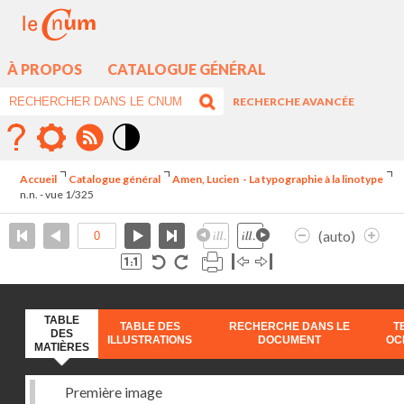
À PROPOS
CATALOGUE GÉNÉRAL
RECHERCHE AVANCÉE
Mode
contraste
Accueil
Catalogue général
Amen, Lucien - La typographie à la linotype
élévé
n.n. - vue 1/325
(auto)
TABLE
TABLE DES
RECHERCHE DANS LE
T
DES
ILLUSTRATIONS
DOCUMENT
OC
MATIÈRES
Première image