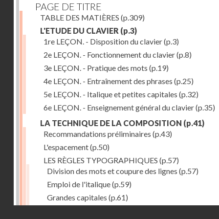
PAGE DE TITRE
TABLE DES MATIÈRES
(p.309)
L'ETUDE DU CLAVIER
(p.3)
1re LEÇON. - Disposition du clavier
(p.3)
2e LEÇON. - Fonctionnement du clavier
(p.8)
3e LEÇON. - Pratique des mots
(p.19)
4e LEÇON. - Entraînement des phrases
(p.25)
5e LEÇON. - Italique et petites capitales
(p.32)
6e LEÇON. - Enseignement général du clavier
(p.35)
LA TECHNIQUE DE LA COMPOSITION
(p.41)
Recommandations préliminaires
(p.43)
L'espacement
(p.50)
LES RÈGLES TYPOGRAPHIQUES
(p.57)
Division des mots et coupure des lignes
(p.57)
Emploi de l'italique
(p.59)
Grandes capitales
(p.61)
Petites capitales
(p.67)
Droits réservés - CNAM