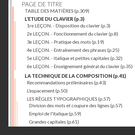
PAGE DE TITRE
TABLE DES MATIÈRES
(p.309)
L'ETUDE DU CLAVIER
(p.3)
1re LEÇON. - Disposition du clavier
(p.3)
2e LEÇON. - Fonctionnement du clavier
(p.8)
3e LEÇON. - Pratique des mots
(p.19)
4e LEÇON. - Entraînement des phrases
(p.25)
5e LEÇON. - Italique et petites capitales
(p.32)
6e LEÇON. - Enseignement général du clavier
(p.35)
LA TECHNIQUE DE LA COMPOSITION
(p.41)
Recommandations préliminaires
(p.43)
L'espacement
(p.50)
LES RÈGLES TYPOGRAPHIQUES
(p.57)
Division des mots et coupure des lignes
(p.57)
Emploi de l'italique
(p.59)
Grandes capitales
(p.61)
Petites capitales
(p.67)
Droits réservés - CNAM