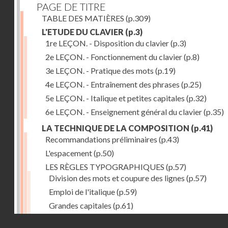
PAGE DE TITRE
TABLE DES MATIÈRES
(p.309)
L'ETUDE DU CLAVIER
(p.3)
1re LEÇON. - Disposition du clavier
(p.3)
2e LEÇON. - Fonctionnement du clavier
(p.8)
3e LEÇON. - Pratique des mots
(p.19)
4e LEÇON. - Entraînement des phrases
(p.25)
5e LEÇON. - Italique et petites capitales
(p.32)
6e LEÇON. - Enseignement général du clavier
(p.35)
LA TECHNIQUE DE LA COMPOSITION
(p.41)
Recommandations préliminaires
(p.43)
L'espacement
(p.50)
LES RÈGLES TYPOGRAPHIQUES
(p.57)
Division des mots et coupure des lignes
(p.57)
Emploi de l'italique
(p.59)
Grandes capitales
(p.61)
Petites capitales
(p.67)
Droits réservés - CNAM