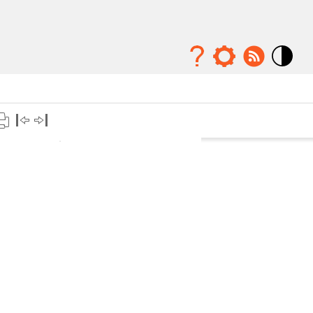
Mode
contraste
élévé