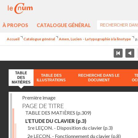
À PROPOS
CATALOGUE GÉNÉRAL
Accueil
Catalogue général
Amen, Lucien - La typographie à la linotype
p
TABLE
TABLE DES
RECHERCHE DANS LE
T
DES
ILLUSTRATIONS
DOCUMENT
OC
MATIÈRES
Première image
PAGE DE TITRE
TABLE DES MATIÈRES
(p.309)
L'ETUDE DU CLAVIER
(p.3)
1re LEÇON. - Disposition du clavier
(p.3)
2e LEÇON. - Fonctionnement du clavier
(p.8)