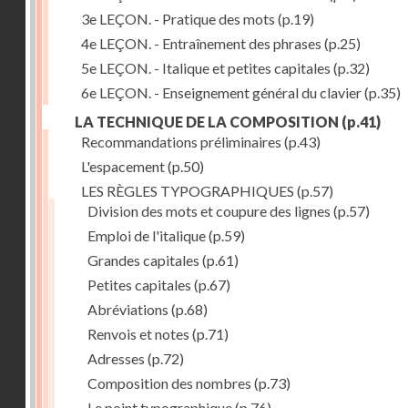
3e LEÇON. - Pratique des mots
(p.19)
4e LEÇON. - Entraînement des phrases
(p.25)
5e LEÇON. - Italique et petites capitales
(p.32)
6e LEÇON. - Enseignement général du clavier
(p.35)
LA TECHNIQUE DE LA COMPOSITION
(p.41)
Recommandations préliminaires
(p.43)
L'espacement
(p.50)
LES RÈGLES TYPOGRAPHIQUES
(p.57)
Division des mots et coupure des lignes
(p.57)
Emploi de l'italique
(p.59)
Grandes capitales
(p.61)
Petites capitales
(p.67)
Abréviations
(p.68)
Renvois et notes
(p.71)
Adresses
(p.72)
Composition des nombres
(p.73)
Le point typographique
(p.76)