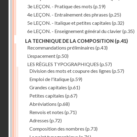
3e LEÇON. - Pratique des mots
(p.19)
4e LEÇON. - Entraînement des phrases
(p.25)
5e LEÇON. - Italique et petites capitales
(p.32)
6e LEÇON. - Enseignement général du clavier
(p.35)
LA TECHNIQUE DE LA COMPOSITION
(p.41)
Recommandations préliminaires
(p.43)
L'espacement
(p.50)
LES RÈGLES TYPOGRAPHIQUES
(p.57)
Division des mots et coupure des lignes
(p.57)
Emploi de l'italique
(p.59)
Grandes capitales
(p.61)
Petites capitales
(p.67)
Abréviations
(p.68)
Renvois et notes
(p.71)
Adresses
(p.72)
Composition des nombres
(p.73)
Le point typographique
(p.76)