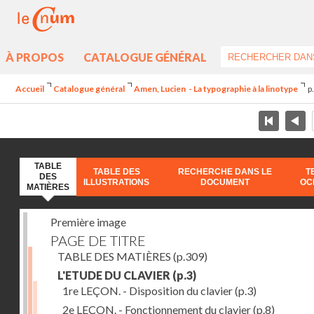
À PROPOS
CATALOGUE GÉNÉRAL
Accueil
Catalogue général
Amen, Lucien - La typographie à la linotype
p
TABLE
TABLE DES
RECHERCHE DANS LE
T
DES
ILLUSTRATIONS
DOCUMENT
OC
MATIÈRES
Première image
PAGE DE TITRE
TABLE DES MATIÈRES
(p.309)
L'ETUDE DU CLAVIER
(p.3)
1re LEÇON. - Disposition du clavier
(p.3)
2e LEÇON. - Fonctionnement du clavier
(p.8)