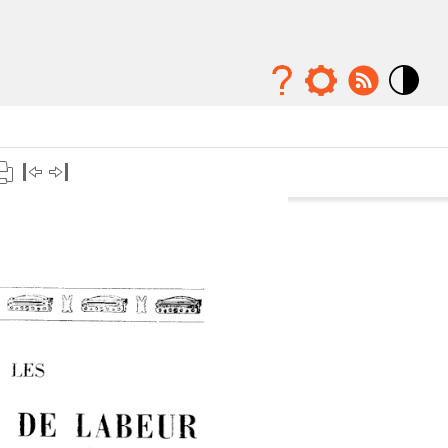
Mode
contraste
élévé