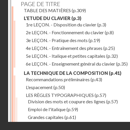
PAGE DE TITRE
TABLE DES MATIÈRES
(p.309)
L'ETUDE DU CLAVIER
(p.3)
1re LEÇON. - Disposition du clavier
(p.3)
2e LEÇON. - Fonctionnement du clavier
(p.8)
3e LEÇON. - Pratique des mots
(p.19)
4e LEÇON. - Entraînement des phrases
(p.25)
5e LEÇON. - Italique et petites capitales
(p.32)
6e LEÇON. - Enseignement général du clavier
(p.35)
LA TECHNIQUE DE LA COMPOSITION
(p.41)
Recommandations préliminaires
(p.43)
L'espacement
(p.50)
LES RÈGLES TYPOGRAPHIQUES
(p.57)
Division des mots et coupure des lignes
(p.57)
Emploi de l'italique
(p.59)
Grandes capitales
(p.61)
Petites capitales
(p.67)
Droits réservés - CNAM