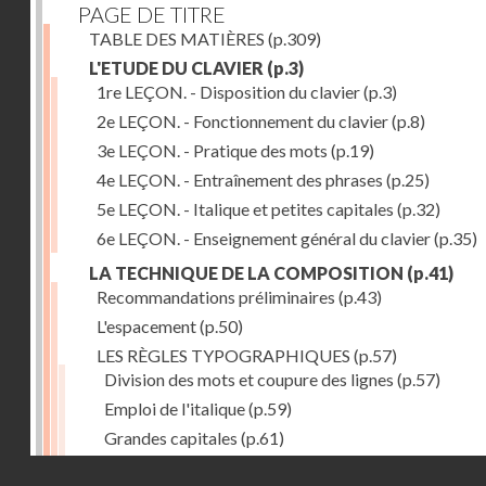
PAGE DE TITRE
TABLE DES MATIÈRES
(p.309)
L'ETUDE DU CLAVIER
(p.3)
1re LEÇON. - Disposition du clavier
(p.3)
2e LEÇON. - Fonctionnement du clavier
(p.8)
3e LEÇON. - Pratique des mots
(p.19)
4e LEÇON. - Entraînement des phrases
(p.25)
5e LEÇON. - Italique et petites capitales
(p.32)
6e LEÇON. - Enseignement général du clavier
(p.35)
LA TECHNIQUE DE LA COMPOSITION
(p.41)
Recommandations préliminaires
(p.43)
L'espacement
(p.50)
LES RÈGLES TYPOGRAPHIQUES
(p.57)
Division des mots et coupure des lignes
(p.57)
Emploi de l'italique
(p.59)
Grandes capitales
(p.61)
Petites capitales
(p.67)
Droits réservés - CNAM