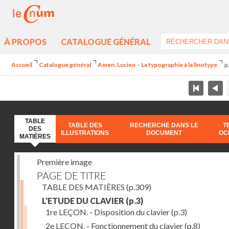
À PROPOS
CATALOGUE GÉNÉRAL
Accueil
Catalogue général
Amen, Lucien - La typographie à la linotype
p
TABLE
TABLE DES
RECHERCHE DANS LE
T
DES
ILLUSTRATIONS
DOCUMENT
OC
MATIÈRES
Première image
PAGE DE TITRE
TABLE DES MATIÈRES
(p.309)
L'ETUDE DU CLAVIER
(p.3)
1re LEÇON. - Disposition du clavier
(p.3)
2e LEÇON. - Fonctionnement du clavier
(p.8)