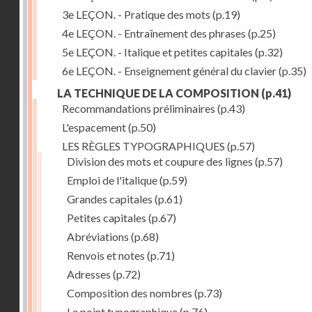
3e LEÇON. - Pratique des mots
(p.19)
4e LEÇON. - Entraînement des phrases
(p.25)
5e LEÇON. - Italique et petites capitales
(p.32)
6e LEÇON. - Enseignement général du clavier
(p.35)
LA TECHNIQUE DE LA COMPOSITION
(p.41)
Recommandations préliminaires
(p.43)
L'espacement
(p.50)
LES RÈGLES TYPOGRAPHIQUES
(p.57)
Division des mots et coupure des lignes
(p.57)
Emploi de l'italique
(p.59)
Grandes capitales
(p.61)
Petites capitales
(p.67)
Abréviations
(p.68)
Renvois et notes
(p.71)
Adresses
(p.72)
Composition des nombres
(p.73)
Le point typographique
(p.76)