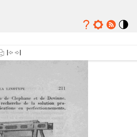
Mode
contraste
élévé