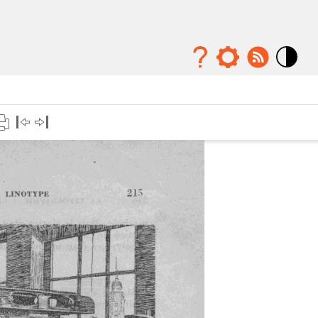
Mode
contraste
élévé