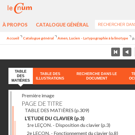
À PROPOS
CATALOGUE GÉNÉRAL
Accueil
Catalogue général
Amen, Lucien - La typographie à la linotype
p
TABLE
TABLE DES
RECHERCHE DANS LE
T
DES
ILLUSTRATIONS
DOCUMENT
OC
MATIÈRES
Première image
PAGE DE TITRE
TABLE DES MATIÈRES
(p.309)
L'ETUDE DU CLAVIER
(p.3)
1re LEÇON. - Disposition du clavier
(p.3)
2e LEÇON. - Fonctionnement du clavier
(p.8)