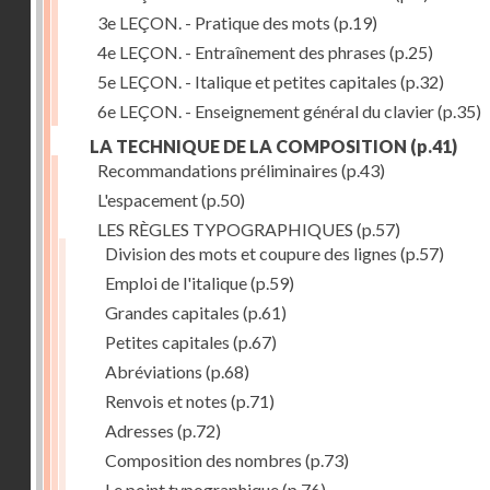
3e LEÇON. - Pratique des mots
(p.19)
4e LEÇON. - Entraînement des phrases
(p.25)
5e LEÇON. - Italique et petites capitales
(p.32)
6e LEÇON. - Enseignement général du clavier
(p.35)
LA TECHNIQUE DE LA COMPOSITION
(p.41)
Recommandations préliminaires
(p.43)
L'espacement
(p.50)
LES RÈGLES TYPOGRAPHIQUES
(p.57)
Division des mots et coupure des lignes
(p.57)
Emploi de l'italique
(p.59)
Grandes capitales
(p.61)
Petites capitales
(p.67)
Abréviations
(p.68)
Renvois et notes
(p.71)
Adresses
(p.72)
Composition des nombres
(p.73)
Le point typographique
(p.76)