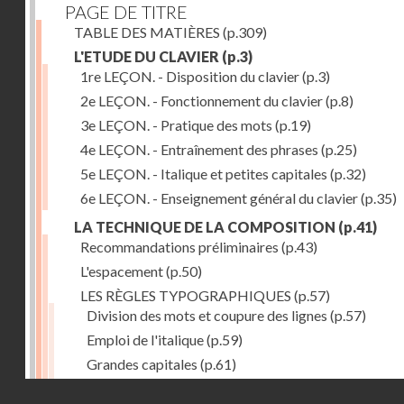
PAGE DE TITRE
TABLE DES MATIÈRES
(p.309)
L'ETUDE DU CLAVIER
(p.3)
1re LEÇON. - Disposition du clavier
(p.3)
2e LEÇON. - Fonctionnement du clavier
(p.8)
3e LEÇON. - Pratique des mots
(p.19)
4e LEÇON. - Entraînement des phrases
(p.25)
5e LEÇON. - Italique et petites capitales
(p.32)
6e LEÇON. - Enseignement général du clavier
(p.35)
LA TECHNIQUE DE LA COMPOSITION
(p.41)
Recommandations préliminaires
(p.43)
L'espacement
(p.50)
LES RÈGLES TYPOGRAPHIQUES
(p.57)
Division des mots et coupure des lignes
(p.57)
Emploi de l'italique
(p.59)
Grandes capitales
(p.61)
Petites capitales
(p.67)
Droits réservés - CNAM