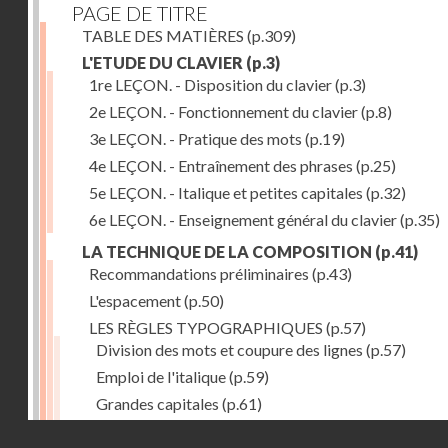
PAGE DE TITRE
TABLE DES MATIÈRES
(p.309)
L'ETUDE DU CLAVIER
(p.3)
1re LEÇON. - Disposition du clavier
(p.3)
2e LEÇON. - Fonctionnement du clavier
(p.8)
3e LEÇON. - Pratique des mots
(p.19)
4e LEÇON. - Entraînement des phrases
(p.25)
5e LEÇON. - Italique et petites capitales
(p.32)
6e LEÇON. - Enseignement général du clavier
(p.35)
LA TECHNIQUE DE LA COMPOSITION
(p.41)
Recommandations préliminaires
(p.43)
L'espacement
(p.50)
LES RÈGLES TYPOGRAPHIQUES
(p.57)
Division des mots et coupure des lignes
(p.57)
Emploi de l'italique
(p.59)
Grandes capitales
(p.61)
Petites capitales
(p.67)
Droits réservés - CNAM