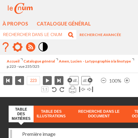
À PROPOS
CATALOGUE GÉNÉRAL
RECHERCHE AVANCÉE
Mode
contraste
Accueil
Catalogue général
Amen, Lucien - La typographie à la linotype
élévé
p.223 - vue 235/325
100%
TABLE
TABLE DES
RECHERCHE DANS LE
T
DES
ILLUSTRATIONS
DOCUMENT
OC
MATIÈRES
Première image