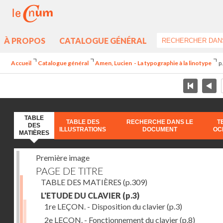
À PROPOS
CATALOGUE GÉNÉRAL
Accueil
Catalogue général
Amen, Lucien - La typographie à la linotype
p
TABLE
TABLE DES
RECHERCHE DANS LE
T
DES
ILLUSTRATIONS
DOCUMENT
OC
MATIÈRES
Première image
PAGE DE TITRE
TABLE DES MATIÈRES
(p.309)
L'ETUDE DU CLAVIER
(p.3)
1re LEÇON. - Disposition du clavier
(p.3)
2e LEÇON. - Fonctionnement du clavier
(p.8)