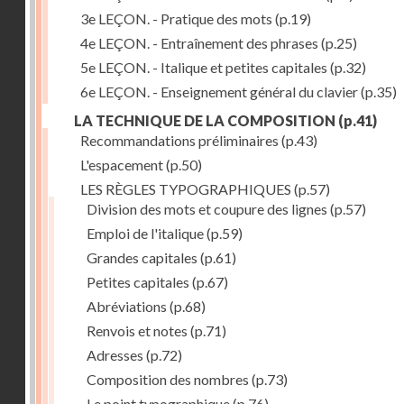
3e LEÇON. - Pratique des mots
(p.19)
4e LEÇON. - Entraînement des phrases
(p.25)
5e LEÇON. - Italique et petites capitales
(p.32)
6e LEÇON. - Enseignement général du clavier
(p.35)
LA TECHNIQUE DE LA COMPOSITION
(p.41)
Recommandations préliminaires
(p.43)
L'espacement
(p.50)
LES RÈGLES TYPOGRAPHIQUES
(p.57)
Division des mots et coupure des lignes
(p.57)
Emploi de l'italique
(p.59)
Grandes capitales
(p.61)
Petites capitales
(p.67)
Abréviations
(p.68)
Renvois et notes
(p.71)
Adresses
(p.72)
Composition des nombres
(p.73)
Le point typographique
(p.76)