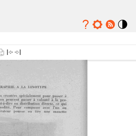
Mode
contraste
élévé