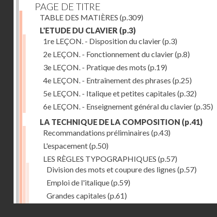
PAGE DE TITRE
TABLE DES MATIÈRES
(p.309)
L'ETUDE DU CLAVIER
(p.3)
1re LEÇON. - Disposition du clavier
(p.3)
2e LEÇON. - Fonctionnement du clavier
(p.8)
3e LEÇON. - Pratique des mots
(p.19)
4e LEÇON. - Entraînement des phrases
(p.25)
5e LEÇON. - Italique et petites capitales
(p.32)
6e LEÇON. - Enseignement général du clavier
(p.35)
LA TECHNIQUE DE LA COMPOSITION
(p.41)
Recommandations préliminaires
(p.43)
L'espacement
(p.50)
LES RÈGLES TYPOGRAPHIQUES
(p.57)
Division des mots et coupure des lignes
(p.57)
Emploi de l'italique
(p.59)
Grandes capitales
(p.61)
Petites capitales
(p.67)
Droits réservés - CNAM