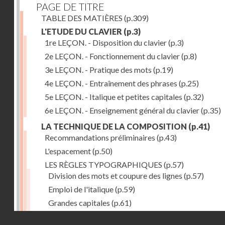
PAGE DE TITRE
TABLE DES MATIÈRES
(p.309)
L'ETUDE DU CLAVIER
(p.3)
1re LEÇON. - Disposition du clavier
(p.3)
2e LEÇON. - Fonctionnement du clavier
(p.8)
3e LEÇON. - Pratique des mots
(p.19)
4e LEÇON. - Entraînement des phrases
(p.25)
5e LEÇON. - Italique et petites capitales
(p.32)
6e LEÇON. - Enseignement général du clavier
(p.35)
LA TECHNIQUE DE LA COMPOSITION
(p.41)
Recommandations préliminaires
(p.43)
L'espacement
(p.50)
LES RÈGLES TYPOGRAPHIQUES
(p.57)
Division des mots et coupure des lignes
(p.57)
Emploi de l'italique
(p.59)
Grandes capitales
(p.61)
Petites capitales
(p.67)
Droits réservés - CNAM