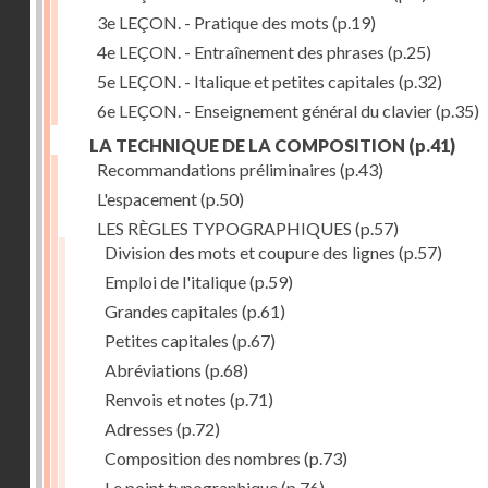
3e LEÇON. - Pratique des mots
(p.19)
4e LEÇON. - Entraînement des phrases
(p.25)
5e LEÇON. - Italique et petites capitales
(p.32)
6e LEÇON. - Enseignement général du clavier
(p.35)
LA TECHNIQUE DE LA COMPOSITION
(p.41)
Recommandations préliminaires
(p.43)
L'espacement
(p.50)
LES RÈGLES TYPOGRAPHIQUES
(p.57)
Division des mots et coupure des lignes
(p.57)
Emploi de l'italique
(p.59)
Grandes capitales
(p.61)
Petites capitales
(p.67)
Abréviations
(p.68)
Renvois et notes
(p.71)
Adresses
(p.72)
Composition des nombres
(p.73)
Le point typographique
(p.76)