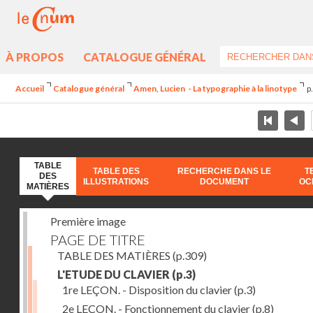
À PROPOS
CATALOGUE GÉNÉRAL
Accueil
Catalogue général
Amen, Lucien - La typographie à la linotype
p
TABLE
TABLE DES
RECHERCHE DANS LE
T
DES
ILLUSTRATIONS
DOCUMENT
OC
MATIÈRES
Première image
PAGE DE TITRE
TABLE DES MATIÈRES
(p.309)
L'ETUDE DU CLAVIER
(p.3)
1re LEÇON. - Disposition du clavier
(p.3)
2e LEÇON. - Fonctionnement du clavier
(p.8)