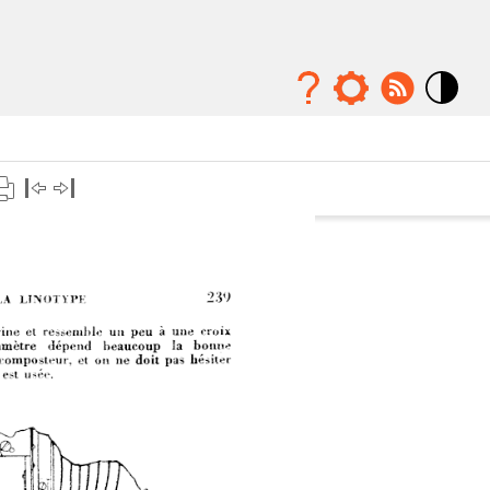
Mode
contraste
élévé