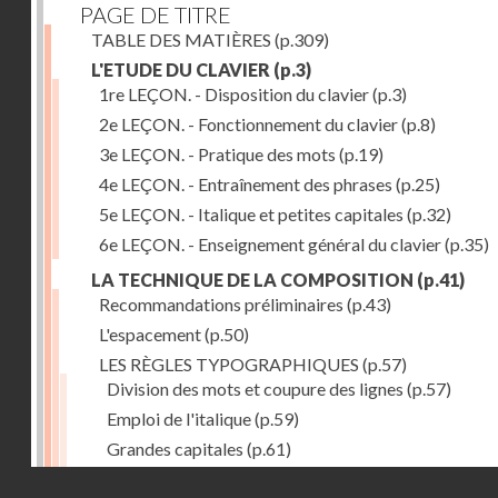
PAGE DE TITRE
TABLE DES MATIÈRES
(p.309)
L'ETUDE DU CLAVIER
(p.3)
1re LEÇON. - Disposition du clavier
(p.3)
2e LEÇON. - Fonctionnement du clavier
(p.8)
3e LEÇON. - Pratique des mots
(p.19)
4e LEÇON. - Entraînement des phrases
(p.25)
5e LEÇON. - Italique et petites capitales
(p.32)
6e LEÇON. - Enseignement général du clavier
(p.35)
LA TECHNIQUE DE LA COMPOSITION
(p.41)
Recommandations préliminaires
(p.43)
L'espacement
(p.50)
LES RÈGLES TYPOGRAPHIQUES
(p.57)
Division des mots et coupure des lignes
(p.57)
Emploi de l'italique
(p.59)
Grandes capitales
(p.61)
Petites capitales
(p.67)
Droits réservés - CNAM