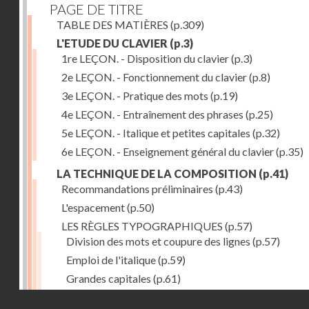
PAGE DE TITRE
TABLE DES MATIÈRES
(p.309)
L'ETUDE DU CLAVIER
(p.3)
1re LEÇON. - Disposition du clavier
(p.3)
2e LEÇON. - Fonctionnement du clavier
(p.8)
3e LEÇON. - Pratique des mots
(p.19)
4e LEÇON. - Entraînement des phrases
(p.25)
5e LEÇON. - Italique et petites capitales
(p.32)
6e LEÇON. - Enseignement général du clavier
(p.35)
LA TECHNIQUE DE LA COMPOSITION
(p.41)
Recommandations préliminaires
(p.43)
L'espacement
(p.50)
LES RÈGLES TYPOGRAPHIQUES
(p.57)
Division des mots et coupure des lignes
(p.57)
Emploi de l'italique
(p.59)
Grandes capitales
(p.61)
Petites capitales
(p.67)
Droits réservés - CNAM