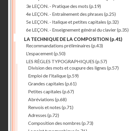
3e LEÇON. - Pratique des mots
(p.19)
4e LEÇON. - Entraînement des phrases
(p.25)
5e LEÇON. - Italique et petites capitales
(p.32)
6e LEÇON. - Enseignement général du clavier
(p.35)
LA TECHNIQUE DE LA COMPOSITION
(p.41)
Recommandations préliminaires
(p.43)
L'espacement
(p.50)
LES RÈGLES TYPOGRAPHIQUES
(p.57)
Division des mots et coupure des lignes
(p.57)
Emploi de l'italique
(p.59)
Grandes capitales
(p.61)
Petites capitales
(p.67)
Abréviations
(p.68)
Renvois et notes
(p.71)
Adresses
(p.72)
Composition des nombres
(p.73)
Le point typographique
(p.76)