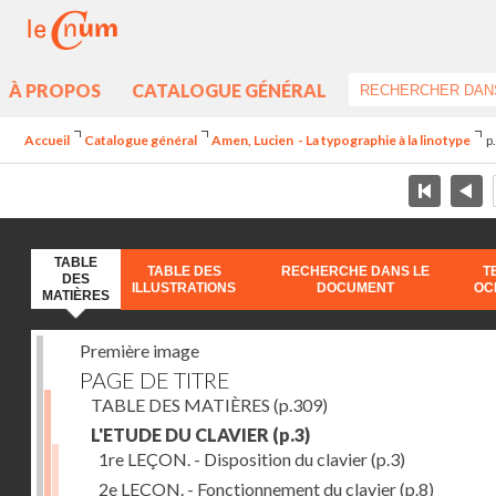
À PROPOS
CATALOGUE GÉNÉRAL
Accueil
Catalogue général
Amen, Lucien - La typographie à la linotype
p
TABLE
TABLE DES
RECHERCHE DANS LE
T
DES
ILLUSTRATIONS
DOCUMENT
OC
MATIÈRES
Première image
PAGE DE TITRE
TABLE DES MATIÈRES
(p.309)
L'ETUDE DU CLAVIER
(p.3)
1re LEÇON. - Disposition du clavier
(p.3)
2e LEÇON. - Fonctionnement du clavier
(p.8)