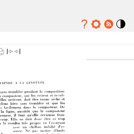
Mode
contraste
élévé