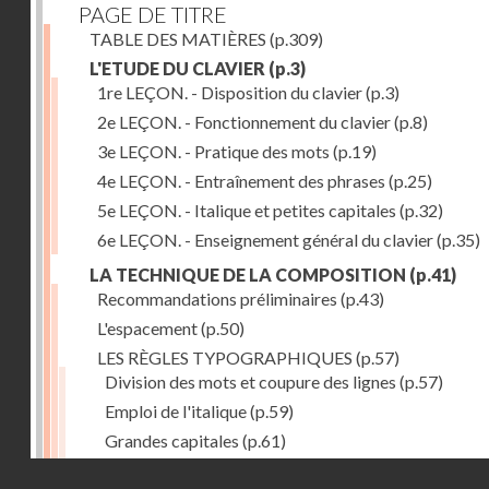
PAGE DE TITRE
TABLE DES MATIÈRES
(p.309)
L'ETUDE DU CLAVIER
(p.3)
1re LEÇON. - Disposition du clavier
(p.3)
2e LEÇON. - Fonctionnement du clavier
(p.8)
3e LEÇON. - Pratique des mots
(p.19)
4e LEÇON. - Entraînement des phrases
(p.25)
5e LEÇON. - Italique et petites capitales
(p.32)
6e LEÇON. - Enseignement général du clavier
(p.35)
LA TECHNIQUE DE LA COMPOSITION
(p.41)
Recommandations préliminaires
(p.43)
L'espacement
(p.50)
LES RÈGLES TYPOGRAPHIQUES
(p.57)
Division des mots et coupure des lignes
(p.57)
Emploi de l'italique
(p.59)
Grandes capitales
(p.61)
Petites capitales
(p.67)
Droits réservés - CNAM