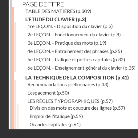
PAGE DE TITRE
TABLE DES MATIÈRES
(p.309)
L'ETUDE DU CLAVIER
(p.3)
1re LEÇON. - Disposition du clavier
(p.3)
2e LEÇON. - Fonctionnement du clavier
(p.8)
3e LEÇON. - Pratique des mots
(p.19)
4e LEÇON. - Entraînement des phrases
(p.25)
5e LEÇON. - Italique et petites capitales
(p.32)
6e LEÇON. - Enseignement général du clavier
(p.35)
LA TECHNIQUE DE LA COMPOSITION
(p.41)
Recommandations préliminaires
(p.43)
L'espacement
(p.50)
LES RÈGLES TYPOGRAPHIQUES
(p.57)
Division des mots et coupure des lignes
(p.57)
Emploi de l'italique
(p.59)
Grandes capitales
(p.61)
Petites capitales
(p.67)
Droits réservés - CNAM