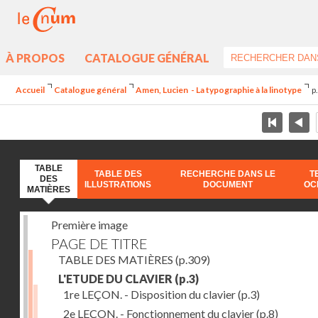
À PROPOS
CATALOGUE GÉNÉRAL
Accueil
Catalogue général
Amen, Lucien - La typographie à la linotype
p
TABLE
TABLE DES
RECHERCHE DANS LE
T
DES
ILLUSTRATIONS
DOCUMENT
OC
MATIÈRES
Première image
PAGE DE TITRE
TABLE DES MATIÈRES
(p.309)
L'ETUDE DU CLAVIER
(p.3)
1re LEÇON. - Disposition du clavier
(p.3)
2e LEÇON. - Fonctionnement du clavier
(p.8)