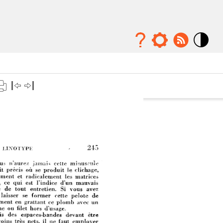
Mode
contraste
élévé