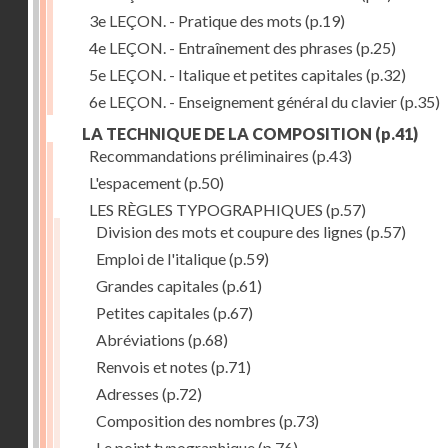
3e LEÇON. - Pratique des mots
(p.19)
4e LEÇON. - Entraînement des phrases
(p.25)
5e LEÇON. - Italique et petites capitales
(p.32)
6e LEÇON. - Enseignement général du clavier
(p.35)
LA TECHNIQUE DE LA COMPOSITION
(p.41)
Recommandations préliminaires
(p.43)
L'espacement
(p.50)
LES RÈGLES TYPOGRAPHIQUES
(p.57)
Division des mots et coupure des lignes
(p.57)
Emploi de l'italique
(p.59)
Grandes capitales
(p.61)
Petites capitales
(p.67)
Abréviations
(p.68)
Renvois et notes
(p.71)
Adresses
(p.72)
Composition des nombres
(p.73)
Le point typographique
(p.76)