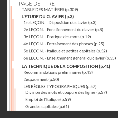
PAGE DE TITRE
TABLE DES MATIÈRES
(p.309)
L'ETUDE DU CLAVIER
(p.3)
1re LEÇON. - Disposition du clavier
(p.3)
2e LEÇON. - Fonctionnement du clavier
(p.8)
3e LEÇON. - Pratique des mots
(p.19)
4e LEÇON. - Entraînement des phrases
(p.25)
5e LEÇON. - Italique et petites capitales
(p.32)
6e LEÇON. - Enseignement général du clavier
(p.35)
LA TECHNIQUE DE LA COMPOSITION
(p.41)
Recommandations préliminaires
(p.43)
L'espacement
(p.50)
LES RÈGLES TYPOGRAPHIQUES
(p.57)
Division des mots et coupure des lignes
(p.57)
Emploi de l'italique
(p.59)
Grandes capitales
(p.61)
Petites capitales
(p.67)
Droits réservés - CNAM