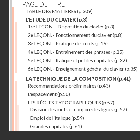
PAGE DE TITRE
TABLE DES MATIÈRES
(p.309)
L'ETUDE DU CLAVIER
(p.3)
1re LEÇON. - Disposition du clavier
(p.3)
2e LEÇON. - Fonctionnement du clavier
(p.8)
3e LEÇON. - Pratique des mots
(p.19)
4e LEÇON. - Entraînement des phrases
(p.25)
5e LEÇON. - Italique et petites capitales
(p.32)
6e LEÇON. - Enseignement général du clavier
(p.35)
LA TECHNIQUE DE LA COMPOSITION
(p.41)
Recommandations préliminaires
(p.43)
L'espacement
(p.50)
LES RÈGLES TYPOGRAPHIQUES
(p.57)
Division des mots et coupure des lignes
(p.57)
Emploi de l'italique
(p.59)
Grandes capitales
(p.61)
Petites capitales
(p.67)
Droits réservés - CNAM