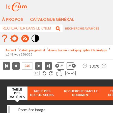
À PROPOS
CATALOGUE GÉNÉRAL
RECHERCHE AVANCÉE
Mode
contraste
Accueil
Catalogue général
Amen, Lucien - La typographie à la linotype
élévé
p.246 - vue 258/325
100%
TABLE
TABLE DES
RECHERCHE DANS LE
T
DES
ILLUSTRATIONS
DOCUMENT
OC
MATIÈRES
Première image