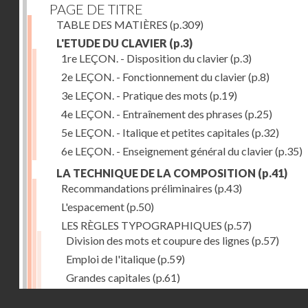
PAGE DE TITRE
TABLE DES MATIÈRES
(p.309)
L'ETUDE DU CLAVIER
(p.3)
1re LEÇON. - Disposition du clavier
(p.3)
2e LEÇON. - Fonctionnement du clavier
(p.8)
3e LEÇON. - Pratique des mots
(p.19)
4e LEÇON. - Entraînement des phrases
(p.25)
5e LEÇON. - Italique et petites capitales
(p.32)
6e LEÇON. - Enseignement général du clavier
(p.35)
LA TECHNIQUE DE LA COMPOSITION
(p.41)
Recommandations préliminaires
(p.43)
L'espacement
(p.50)
LES RÈGLES TYPOGRAPHIQUES
(p.57)
Division des mots et coupure des lignes
(p.57)
Emploi de l'italique
(p.59)
Grandes capitales
(p.61)
Petites capitales
(p.67)
Droits réservés - CNAM