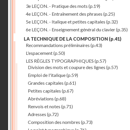
3e LEÇON. - Pratique des mots
(p.19)
4e LEÇON. - Entraînement des phrases
(p.25)
5e LEÇON. - Italique et petites capitales
(p.32)
6e LEÇON. - Enseignement général du clavier
(p.35)
LA TECHNIQUE DE LA COMPOSITION
(p.41)
Recommandations préliminaires
(p.43)
L'espacement
(p.50)
LES RÈGLES TYPOGRAPHIQUES
(p.57)
Division des mots et coupure des lignes
(p.57)
Emploi de l'italique
(p.59)
Grandes capitales
(p.61)
Petites capitales
(p.67)
Abréviations
(p.68)
Renvois et notes
(p.71)
Adresses
(p.72)
Composition des nombres
(p.73)
Le point typographique
(p.76)