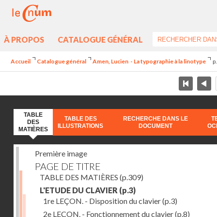
À PROPOS
CATALOGUE GÉNÉRAL
Accueil
Catalogue général
Amen, Lucien - La typographie à la linotype
p
TABLE
TABLE DES
RECHERCHE DANS LE
T
DES
ILLUSTRATIONS
DOCUMENT
OC
MATIÈRES
Première image
PAGE DE TITRE
TABLE DES MATIÈRES
(p.309)
L'ETUDE DU CLAVIER
(p.3)
1re LEÇON. - Disposition du clavier
(p.3)
2e LEÇON. - Fonctionnement du clavier
(p.8)