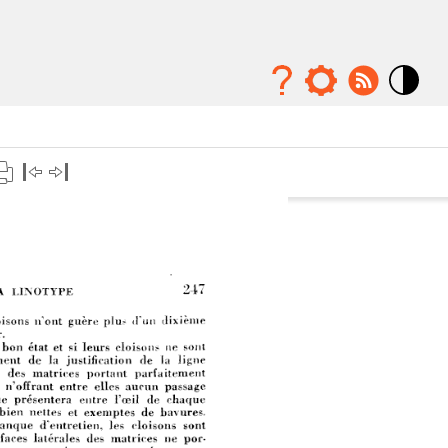
Mode
contraste
élévé